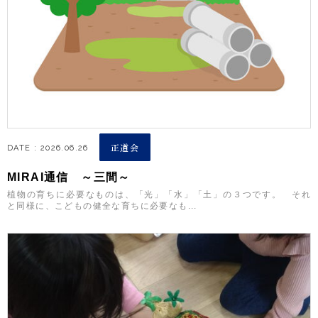
正道会
DATE : 2026.06.26
MIRAI通信 ～三間～
植物の育ちに必要なものは、「光」「水」「土」の３つです。 それ
と同様に、こどもの健全な育ちに必要なも...