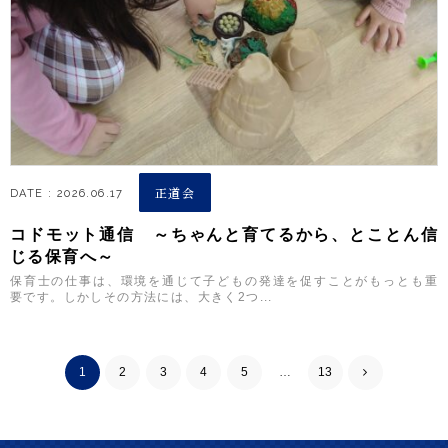
正道会
DATE : 2026.06.17
コドモット通信 ～ちゃんと育てるから、とことん信
じる保育へ～
保育士の仕事は、環境を通じて子どもの発達を促すことがもっとも重
要です。しかしその方法には、大きく2つ...
1
2
3
4
5
…
13