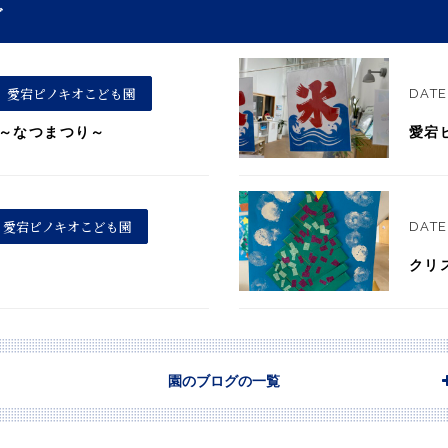
グ
愛宕ピノキオこども園
DATE 
～なつまつり～
愛宕
愛宕ピノキオこども園
DATE 
クリ
園のブログの一覧