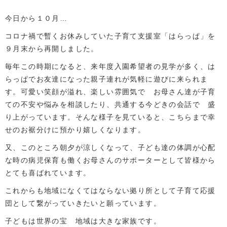
今日から１０月…
コロナ禍で暫くお休みしていた子育て支援室「はらっぱ」を
９月末から再開しました。
毎年この時期になると、来年度入園希望者の見学が多く、は
らっぱでお友達になった親子連れが気軽に遊びに来られま
す。可愛い笑顔が溢れ、楽しい雰囲気で お母さん達が子育
ての不安や悩みを相談したり、共通する今どきの会話で 盛
り上がっています。そんな様子を見ていると、こちらまで幸
せのお裾分けに預かり嬉しくなります。
又、このところ朝夕が涼しくなって、子ども達の体調が心配
な時の病児保育も働くお母さんのサポーターとして皆様から
とても喜ばれています。
これからも地域になくてはならない拠り所として子育て応援
団として繋がっていきたいと願っています。
子どもは世界の宝 地域は大きな家族です。