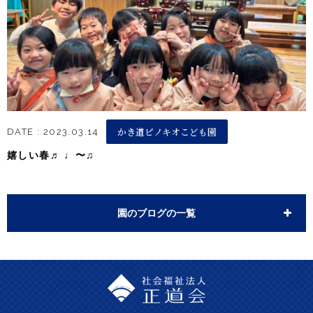
かき道ピノキオこども園
DATE : 2023.03.14
嬉しい春♬ ♩〜♫
園のブログの一覧