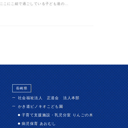
こにこ組で過ごしている子ども達の...
長崎県
社会福祉法人 正道会 法人本部
かき道ピノキオこども園
子育て支援施設・乳児分室 りんごの木
病児保育 あおむし