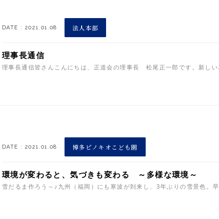
法人本部
DATE : 2021.01.08
理事長通信
理事長通信皆さんこんにちは、正道会の理事長 松尾正一郎です。新しいホ
博多ピノキオこども園
DATE : 2021.01.08
環境が変わると、気づきも変わる ～多様な環境～
雪だるま作ろう～♪九州（福岡）にも寒波が到来し、3年ぶりの雪景色。早速