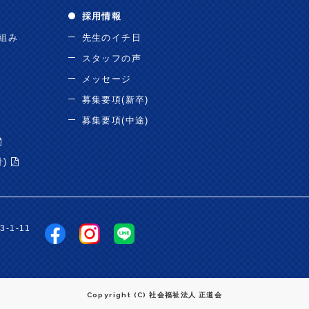
採用情報
り組み
先生のイチ日
スタッフの声
メッセージ
募集要項(新卒)
募集要項(中途)
針)
-1-11
Copyright (C) 社会福祉法人 正道会