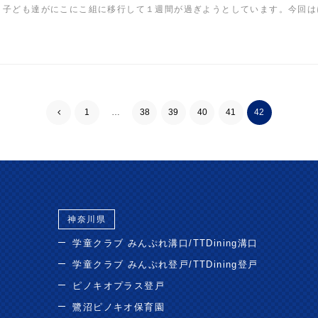
子ども達がにこにこ組に移行して１週間が過ぎようとしています。今回はに
1
…
38
39
40
41
42
神奈川県
学童クラブ みんぷれ溝口/TTDining溝口
学童クラブ みんぷれ登戸/TTDining登戸
ピノキオプラス登戸
鷺沼ピノキオ保育園