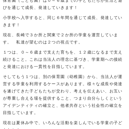
保育園（こども園）は０～６歳までの子どもたちが生活と遊
びを通じて成長、発達していきます！
小学校へ入学すると、同じ６年間を通じて成長、発達してい
きます！
現在、長崎で３か所と関東で２か所の学童を運営していま
す。 私達が望むのは２つの視点です。
１つは、０～６歳まで支えた育ちを、１２歳になるまで支え
続けること。これは当法人の理念に基づき、学童期への接続
と発達における一貫性を目指しています。
そしてもう１つは、別の保育園（幼稚園）から、当法人が運
営する学童を利用するケースがあります。様々な成長や発達
を遂げてきた子どもたちが交わり、考えを伝えあい、お互い
が尊重し合える場を提供すること、つまり自分らしくという
アイデンティティの確立と、他者共存という社会性の確立を
目指しています。
現在は夏休み中で、いろんな活動を楽しんでいる学童の子ど