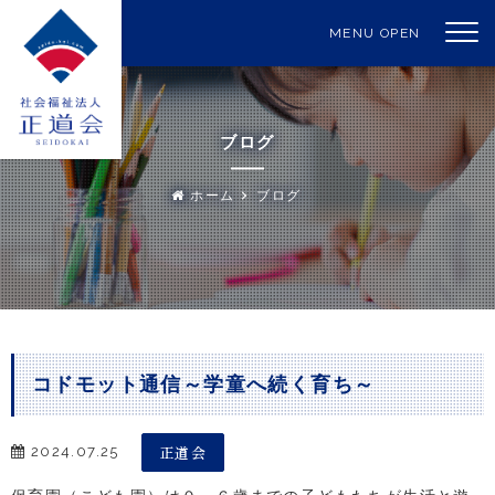
MENU OPEN
ブログ
ホーム
ブログ
コドモット通信～学童へ続く育ち～
正道会
2024.07.25