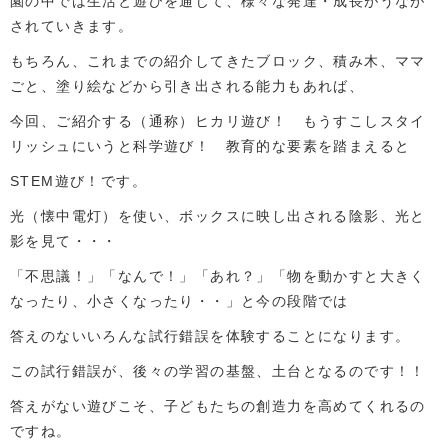
園の中では生活と遊びを通じて、様々な発達・成長がうなが
されていきます。
もちろん、これまでの紹介してきたブロック、積み木、ママ
ごと、塗り絵などから引き出される能力もあれば、
今回、ご紹介する（通称）ヒカリ遊び！ もうすこしスタイ
リッシュにいうと科学遊び！ 教育的な要素を踏まえると
STEM遊び！です。
光（懐中電灯）を使い、ボックスに映し出される陰影、光と
影を見て・・・
「不思議！」「なんで！」「あれ？」「物を動かすと大きく
なったり、小さくなったり・・」と今の段階では
答えのないいろんな試行錯誤を体験することになります。
この試行錯誤が、後々の学習の基盤、土台となるのです！！
答えがない遊びこそ、子どもたちの創造力を高めてくれるの
ですね。