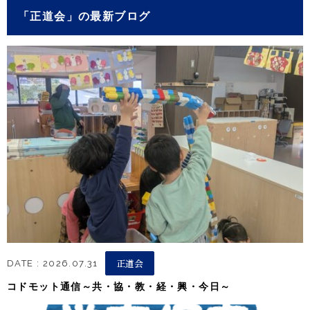
「正道会」の最新ブログ
正道会
DATE : 2026.07.31
コドモット通信～共・協・教・経・興・今日～