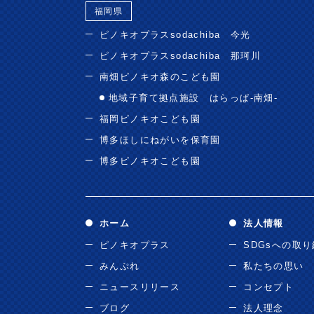
福岡県
ピノキオプラスsodachiba 今光
ピノキオプラスsodachiba 那珂川
南畑ピノキオ森のこども園
地域子育て拠点施設 はらっぱ-南畑-
福岡ピノキオこども園
博多ほしにねがいを保育園
博多ピノキオこども園
ホーム
法人情報
ピノキオプラス
SDGsへの取
みんぷれ
私たちの思い
ニュースリリース
コンセプト
ブログ
法人理念