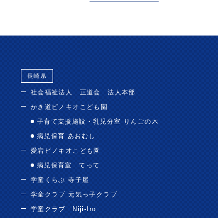
長崎県
社会福祉法人 正道会 法人本部
かき道ピノキオこども園
子育て支援施設・乳児分室 りんごの木
病児保育 あおむし
愛宕ピノキオこども園
病児保育室 てって
学童くらぶ 寺子屋
学童クラブ 元気っ子クラブ
学童クラブ Niji-Iro