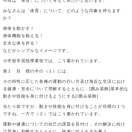
今回は「体育」について考えてみたいと思います。
みなさんは「体育」について、どのような印象を持ちます
か？
身体を動かす！
身体機能を鍛える！
丈夫な体を作る！
などがシンプルなイメージです。
小学校学習指導要領では、こう書かれています。
第１ 目 標の中の（１）には、
その特性に応じた各種の運動の行い方及び身近な生活におけ
る健康・安全について理解するとともに，[囲み装飾]基本的な
動きや技能を身に付けるようにする[/囲み装飾]
当たり前ですが、動きや技能を身に付けることが目標の１つ
ですね。一方で（２）ではこう書かれています。
運動や健康についての自己の課題を見付け，その解決に向け
て思考し判断するとともに，他者に伝える力を養う。