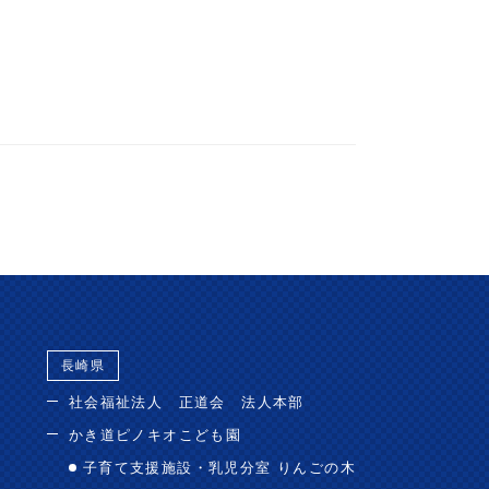
長崎県
社会福祉法人 正道会 法人本部
かき道ピノキオこども園
子育て支援施設・乳児分室 りんごの木