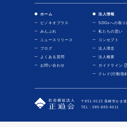
ホーム
法人情報
ピノキオプラス
SDGsへの取
みんぷれ
私たちの思い
ニュースリリース
コンセプト
ブログ
法人理念
よくある質問
法人概要
お問い合わせ
ガイドライン
クレド(行動指
〒851-0115 長崎市かき道3
TEL：095-865-6011