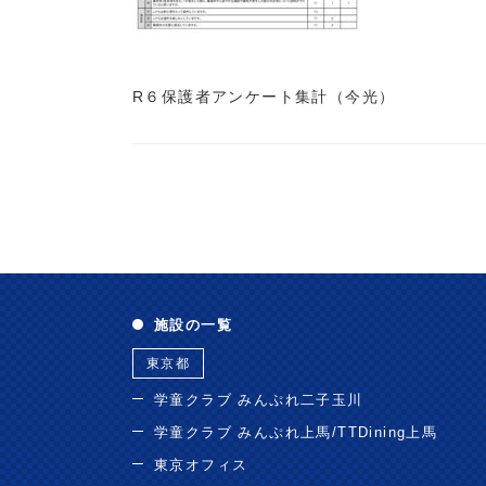
R６保護者アンケート集計（今光）
施設の一覧
東京都
学童クラブ みんぷれ二子玉川
学童クラブ みんぷれ上馬/TTDining上馬
東京オフィス