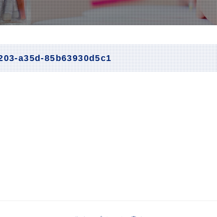
4203-a35d-85b63930d5c1