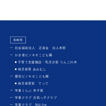
長崎県
社会福祉法人 正道会 法人本部
かき道ピノキオこども園
子育て支援施設・乳児分室 りんごの木
病児保育 あおむし
愛宕ピノキオこども園
病児保育室 てって
学童くらぶ 寺子屋
学童クラブ 元気っ子クラブ
学童クラブ Niji-Iro