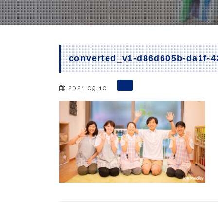
converted_v1-d86d605b-da1f-
2021.09.10