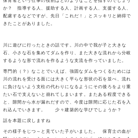
保育者という仕事の役割はどのようなことを指すのでしょう
か？ 指導する人、援助する人、計画する人、支援する人、
配慮するなどですが、先日「これだ！」とスッキリと納得で
きたことがありました。
川に遊びに行ったときの話です。川の中で我が子と大きな
石、小さな石を集めてダムを作り、また大きな流れから分岐
するような形で流れを作るような支流を作っていました。
専門的（？）なことでいえば、強固なダムをつくるためには
川の流れを受ける面には大きく平らな形状の石を並べ、流れ
に負けないよう支柱の代わりになるようにその後ろをより重
たい石で支えないと崩れてしまいます。またある程度できる
と、隙間から水が漏れだすので、今度は隙間に応じた石を入
れ込んでいきます。 少々建築的な学びでしょうか？
話を本題に戻しますね
その様子をじつ～と見ていた子がいました。 保育士の血が